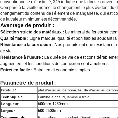
conventionnelle d'élasticité, 345 indique que la limite conventio
Comparé à la vieille norme, le changement le plus évident du
changement du contenu de l'élément de manganèse, qui est corri
de la valeur minimum est décommandée.
Avantage de produit :
Sélection stricte des matériaux :
 Le minerai de fer est strictem
Qualité fiable :
 Ligne marque, qualité et bon fiables soudant la
Résistance à la corrosion :
Nos produits ont une résistance à 
de vie
Résistance à l'usure :
 La durée de vie de est considérablement
augmentée, et les conditions de connexion sont améliorés
Entretien facile :
 Entretien et économie simples.
Paramètre de produit :
Produit :
plat d'acier au carbone, feuille d'acier au carbo
Technique :
Laminé à chaud, laminé à froid
Longueur
600mm-1250mm
Largeur
600-2500mm
Traitement du
Recourbement, soudant, Decoiling, coupure, p