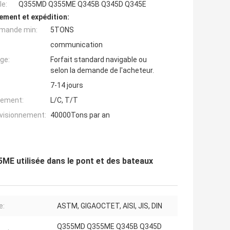
e:
Q355MD Q355ME Q345B Q345D Q345E
ement et expédition:
mande min:
5TONS
communication
ge:
Forfait standard navigable ou
selon la demande de l'acheteur.
7-14 jours
iement:
L/C, T/T
ovisionnement:
40000Tons par an
5ME utilisée dans le pont et des bateaux
e:
ASTM, GIGAOCTET, AISI, JIS, DIN
Q355MD Q355ME Q345B Q345D