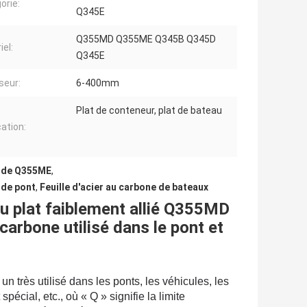
orie:
Q345E
Q355MD Q355ME Q345B Q345D
iel:
Q345E
seur:
6-400mm
Plat de conteneur, plat de bateau
cation:
ne de Q355ME
,
 de pont
,
Feuille d'acier au carbone de bateaux
du plat faiblement allié Q355MD
rbone utilisé dans le pont et
 un très utilisé dans les ponts, les véhicules, les
pécial, etc., où « Q » signifie la limite