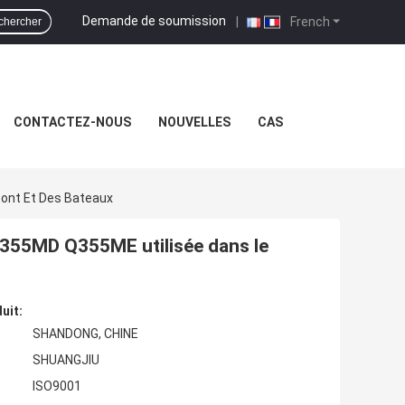
Demande de soumission
|
French
chercher
CONTACTEZ-NOUS
NOUVELLES
CAS
Pont Et Des Bateaux
e Q355MD Q355ME utilisée dans le
uit:
SHANDONG, CHINE
SHUANGJIU
ISO9001