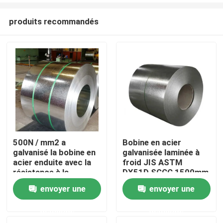
produits recommandés
500N / mm2 a
Bobine en acier
galvanisé la bobine en
galvanisée laminée à
Maison
acier enduite avec la
froid JIS ASTM
résistance à la
DX51D SGCC 1500mm
traction 610mm
envoyer une
envoyer une
Produits
demande
demande
Vidéos