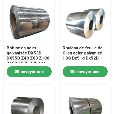
Au sujet de nous
Visite d'usine
Contrôle de qualité
Bobine en acier
Rouleau de feuille de
galvanisée DX53D
Gi en acier galvanisé
DX55D Z40 Z60 Z100
HDG Dx51d Dx52D
Contactez-nous
Z180 Z275 Z350 de
bande d'immersion
envoyer une
envoyer une
chaude
Nouvelles
demande
demande
Cas
Bobine d'acier revêtue de couleur