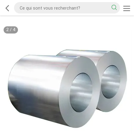
2
/
4