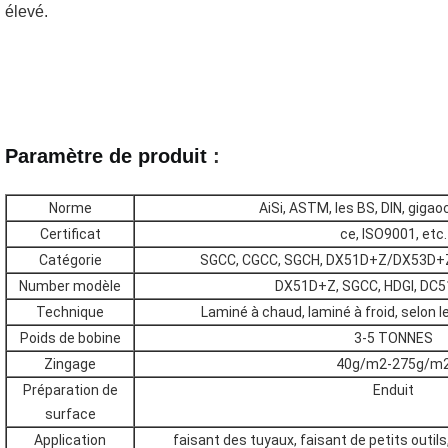
élevé.
Paramètre de produit 
:
Norme
AiSi, ASTM, les BS, DIN, gigaoc
Certificat
ce, ISO9001, etc.
Catégorie
SGCC, CGCC, SGCH, DX51D+Z/DX53D+Z
Number modèle
DX51D+Z, SGCC, HDGI, DC5
Technique
Laminé à chaud, laminé à froid, selon l
Poids de bobine
3-5 TONNES
Zingage
40g/m2-275g/m
Préparation de
Enduit
surface
Application
faisant des tuyaux, faisant de petits outils