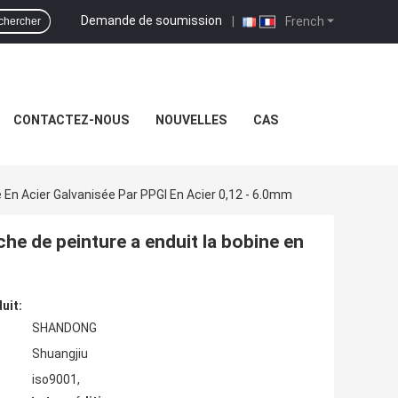
Demande de soumission
|
French
chercher
CONTACTEZ-NOUS
NOUVELLES
CAS
 En Acier Galvanisée Par PPGI En Acier 0,12 - 6.0mm
he de peinture a enduit la bobine en
uit:
SHANDONG
Shuangjiu
iso9001,