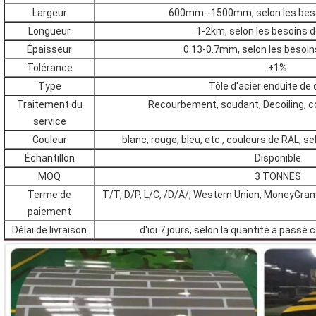
Largeur
600mm--1500mm, selon les beso
Longueur
1-2km, selon les besoins d
Épaisseur
0.13-0.7mm, selon les besoin
Tolérance
±1%
Type
Tôle d'acier enduite de 
Traitement du
Recourbement, soudant, Decoiling, c
service
Couleur
blanc, rouge, bleu, etc., couleurs de RAL, s
Échantillon
Disponible
MOQ
3 TONNES
Terme de
T/T, D/P, L/C, /D/A/, Western Union, MoneyGram
paiement
Délai de livraison
d'ici 7 jours, selon la quantité a passé