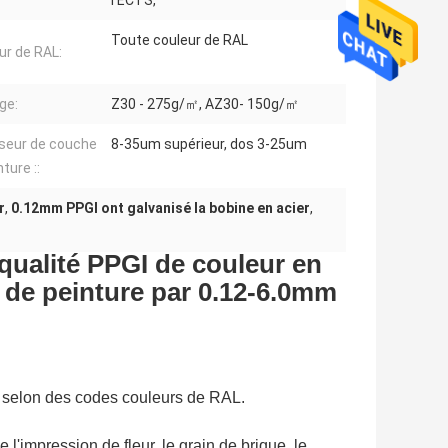
l'ECTS,
Toute couleur de RAL
ur de RAL:
ge:
Z30 - 275g/㎡, AZ30- 150g/㎡
seur de couche
8-35um supérieur, dos 3-25um
ture ::
r
,
0.12mm PPGI ont galvanisé la bobine en acier
,
qualité PPGI de couleur en
 de peinture par 0.12-6.0mm
s, selon des codes couleurs de RAL.
 l'impression de fleur, le grain de brique, le