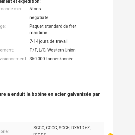
ement et expédition:
mande min:
5tons
negotiate
ge:
Paquet standard de fret
maritime
7-14 jours de travail
iement:
T/T, L/C, Western Union
ovisionnement:
350 000 tonnes/année
re a enduit la bobine en acier galvanisée par
SGCC, CGCC, SGCH, DX51D+Z,
orie: