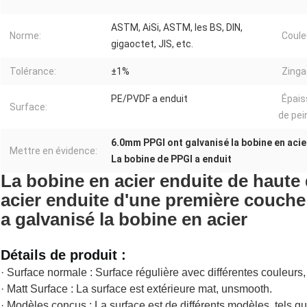
ASTM, AiSi, ASTM, les BS, DIN,
Norme:
Coule
gigaoctet, JIS, etc.
Tolérance:
±1%
Zinga
PE/PVDF a enduit
Épais
Surface:
de pein
6.0mm PPGI ont galvanisé la bobine en acie
Mettre en évidence:
La bobine de PPGI a enduit
La bobine en acier enduite de haute 
acier enduite d'une première couche
a galvanisé la bobine en acier
Détails de produit :
· Surface normale : Surface régulière avec différentes couleur
· Matt Surface : La surface est extérieure mat, unsmooth.
· Modèles conçus : La surface est de différents modèles, tels que